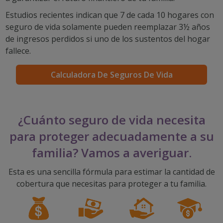
PARTICIPA
CAREERS
TOMAR EL RITMO
mi cuenta
Estudios recientes indican que 7 de cada 10 hogares con
IMPACT TEAMS
IMPACTO EN LA COMUNIDAD
DISFRUTAR DE LA JUBILACIÓN
seguro de vida solamente pueden reemplazar 3½ años
Search:
de ingresos perdidos si uno de los sustentos del hogar
CENTRO DE SERVICIO
CATHOLIC FINANCIAL LIFE FOUNDATION
FIVE WISHES
fallece.
REFERRAL PROGRAM
HISTORY & HERITAGE
GLOSARIO
Calculadora De Seguros De Vida
NEWSROOM
PREGUNTAS FRECUENTES
BLOG
¿Cuánto seguro de vida necesita
para proteger adecuadamente a su
familia? Vamos a averiguar.
Esta es una sencilla fórmula para estimar la cantidad de
cobertura que necesitas para proteger a tu familia.