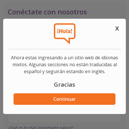
Conéctate con nosotros
Llena el formulario siguiente y un representante de nuestro
equipo se comunicará contigo en un plazo de 24 a 48 horas.
X
Nombre
Apellido
Ahora estas ingresando a un sitio web de idiomas
mixtos. Algunas secciones no están traducidas al
español y seguirán estando en inglés.
Teléfono
Gracias
Zip Code
Continuar
Email
¿Qué es lo más importante para ti?