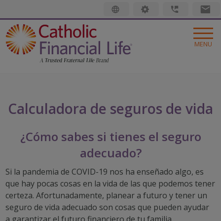
Código de seguridad
MENU
SEGURO
LIFE INSURANCE
MEMBRESIA
Calculadora de seguros de vida
FINAL EXPENSE
BENEFICIOS PARA MIEMBROS
ACERCA DE NOSOTROS
¿Cómo sabes si tienes el seguro
ANUALIDADES
EVENTOS PARA MIEMBROS
ACERCA DE NOSOTROS
RECURSOS
adecuado?
SOLUCIONES ADICIONALES
BENEFICIOS PARA MIEMBROS
TRUSTED FRATERNAL LIFE
QUÉ ES UN SEGURO DE VIDA
Encontrar un consejero
Si la pandemia de COVID-19 nos ha enseñado algo, es
que hay pocas cosas en la vida de las que podemos tener
INVESTMENTS
RADIANT LIFE MAGAZINE
LEADERSHIP
APENAS COMENZANDO
Hacer un reclamo
certeza. Afortunadamente, planear a futuro y tener un
PRAYER NETWORK
SUCURSALES
FAMILIA EN CRECIMIENTO
seguro de vida adecuado son cosas que pueden ayudar
pagar mi cuenta
a garantizar el futuro financiero de tu familia.