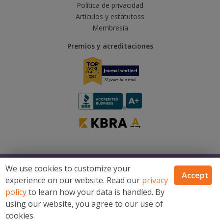
Política de privacidad
Artículos y estatutoss
Membresía
Premios y acreditaciones
© 2026 Catholic Financial Life, una marca de Trusted Fraternal Life®, todos
We use cookies to customize your
los derechos reservados
Accept
experience on our website. Read our
privacy
Catholic Financial Life es una marca de Trusted Fraternal Life®. Productos
emitidos por Trusted Fraternal Life, Milwaukee, Wisconsin. No disponible
policy
to learn how your data is handled. By
en todos los estados.
using our website, you agree to our use of
Mapa del sitio
Términos y condiciones
Declaración de
cookies.
privacidad del sitio de internet