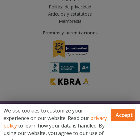
Política de privacidad
Artículos y estatutoss
Membresía
Premios y acreditaciones
© 2026 Catholic Financial Life, una marca de Trusted Fraternal Life®, todos
We use cookies to customize your
los derechos reservados
Accept
experience on our website. Read our
privacy
Catholic Financial Life es una marca de Trusted Fraternal Life®. Productos
emitidos por Trusted Fraternal Life, Milwaukee, Wisconsin. No disponible
policy
to learn how your data is handled. By
en todos los estados.
using our website, you agree to our use of
Mapa del sitio
Términos y condiciones
Declaración de