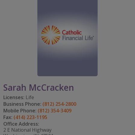
IMPACT TEAMS
CAREERS
TOMAR EL RITMO
mi cuenta
CENTRO DE SERVICIO
IMPACTO EN LA COMUNIDAD
DISFRUTAR DE LA JUBILACIÓN
Search:
REFERRAL PROGRAM
CATHOLIC FINANCIAL LIFE FOUNDATION
FIVE WISHES
HISTORY & HERITAGE
GLOSARIO
NEWSROOM
PREGUNTAS FRECUENTES
BLOG
Sarah McCracken
Licenses:
Life
Business Phone:
(812) 254-2800
Mobile Phone:
(812) 354-3409
Fax:
(414) 223-1195
Office Address:
2 E National Highway