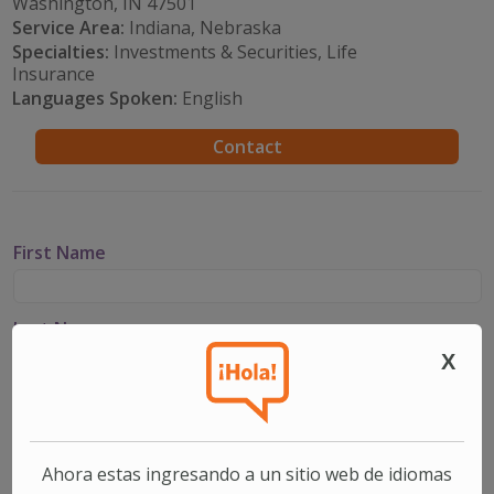
Washington, IN 47501
Service Area:
Indiana, Nebraska
Specialties:
Investments & Securities, Life
Insurance
Languages Spoken:
English
Contact
First Name
Last Name
X
Email
Ahora estas ingresando a un sitio web de idiomas
Phone