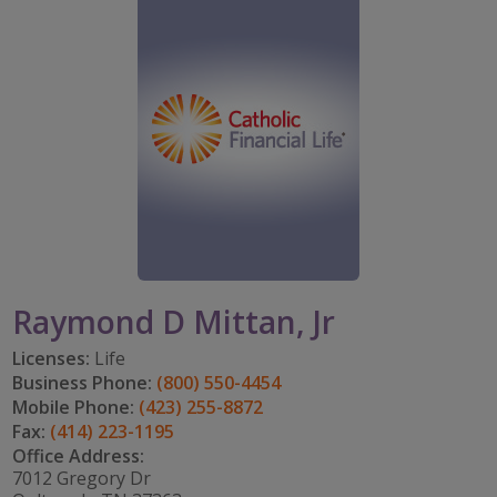
PARTICIPA
CAREERS
TOMAR EL RITMO
mi cuenta
IMPACT TEAMS
IMPACTO EN LA COMUNIDAD
DISFRUTAR DE LA JUBILACIÓN
Search:
CENTRO DE SERVICIO
CATHOLIC FINANCIAL LIFE FOUNDATION
FIVE WISHES
REFERRAL PROGRAM
HISTORY & HERITAGE
GLOSARIO
NEWSROOM
PREGUNTAS FRECUENTES
BLOG
Raymond D Mittan, Jr
Licenses:
Life
Business Phone:
(800) 550-4454
Mobile Phone:
(423) 255-8872
Fax:
(414) 223-1195
Office Address:
7012 Gregory Dr