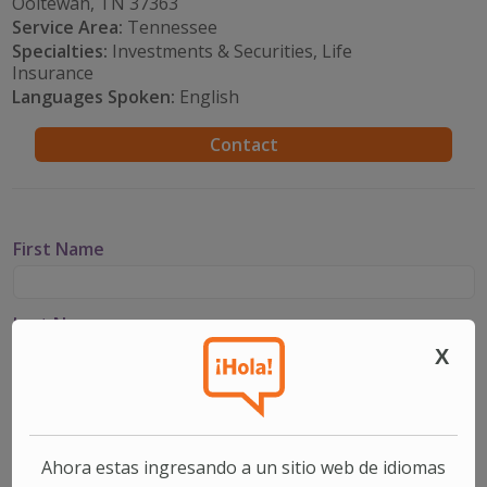
Ooltewah, TN 37363
Service Area:
Tennessee
Specialties:
Investments & Securities, Life
Insurance
Languages Spoken:
English
Contact
First Name
Last Name
X
Email
Ahora estas ingresando a un sitio web de idiomas
Phone