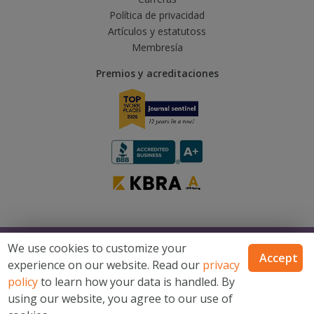
Política de privacidad
Artículos y estatutoss
Membresía
Premios y acreditaciones
© 2026 Catholic Financial Life, una marca de Trusted Fraternal Life®, todos
We use cookies to customize your
los derechos reservados
Accept
experience on our website. Read our
privacy
Catholic Financial Life es una marca de Trusted Fraternal Life®. Productos
emitidos por Trusted Fraternal Life, Milwaukee, Wisconsin. No disponible
policy
to learn how your data is handled. By
en todos los estados.
using our website, you agree to our use of
Mapa del sitio
Términos y condiciones
Declaración de