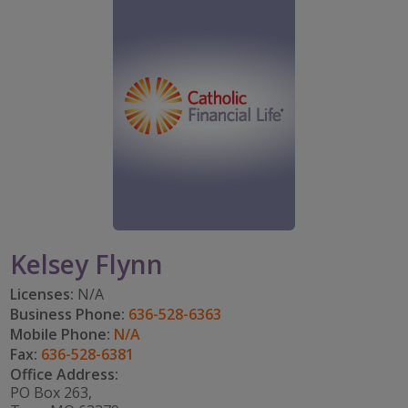
PARTICIPA
CAREERS
TOMAR EL RITMO
mi cuenta
IMPACT TEAMS
IMPACTO EN LA COMUNIDAD
DISFRUTAR DE LA JUBILACIÓN
Search:
CENTRO DE SERVICIO
CATHOLIC FINANCIAL LIFE FOUNDATION
FIVE WISHES
REFERRAL PROGRAM
HISTORY & HERITAGE
GLOSARIO
NEWSROOM
PREGUNTAS FRECUENTES
BLOG
Kelsey Flynn
Licenses:
N/A
Business Phone:
636-528-6363
Mobile Phone:
N/A
Fax:
636-528-6381
Office Address:
PO Box 263,