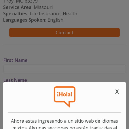
Troy, MO 63379
Service Area:
Missouri
Specialties:
Life Insurance, Health
Languages Spoken:
English
Contact
First Name
Last Name
X
Email
Phone
Ahora estas ingresando a un sitio web de idiomas
mixtos. Algunas secciones no están traducidas al