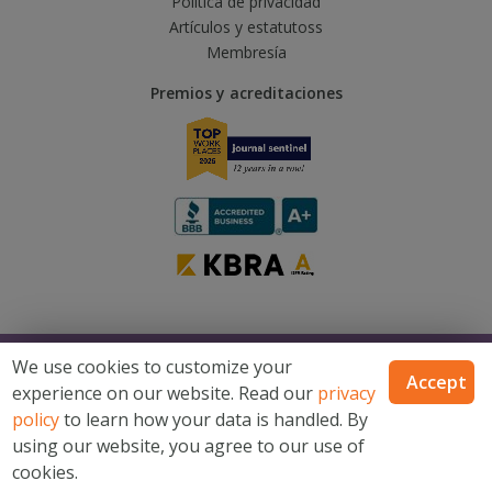
Política de privacidad
Artículos y estatutoss
Membresía
Premios y acreditaciones
© 2026 Catholic Financial Life, una marca de Trusted Fraternal Life®, todos
We use cookies to customize your
los derechos reservados
Accept
experience on our website. Read our
privacy
Catholic Financial Life es una marca de Trusted Fraternal Life®. Productos
emitidos por Trusted Fraternal Life, Milwaukee, Wisconsin. No disponible
policy
to learn how your data is handled. By
en todos los estados.
using our website, you agree to our use of
Mapa del sitio
Términos y condiciones
Declaración de
cookies.
privacidad del sitio de internet