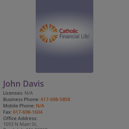
IMPACT TEAMS
CAREERS
TOMAR EL RITMO
mi cuenta
CENTRO DE SERVICIO
IMPACTO EN LA COMUNIDAD
DISFRUTAR DE LA JUBILACIÓN
Search:
REFERRAL PROGRAM
CATHOLIC FINANCIAL LIFE FOUNDATION
FIVE WISHES
HISTORY & HERITAGE
GLOSARIO
NEWSROOM
PREGUNTAS FRECUENTES
BLOG
John Davis
Licenses:
N/A
Business Phone:
617-698-5858
Mobile Phone:
N/A
Fax:
617-698-1604
Office Address:
1093 N Main St,