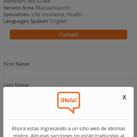
Randolph, MA 02368
Service Area:
Massachusetts
Specialties:
Life Insurance, Health
Languages Spoken:
English
Contact
First Name
Last Name
X
Email
Phone
Ahora estas ingresando a un sitio web de idiomas
mixtos. Algunas secciones no están traducidas al