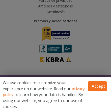
Política de privacidad
Artículos y estatutoss
Membresía
Premios y acreditaciones
© 2026 Catholic Financial Life, una marca de Trusted Fraternal Life®, todos
We use cookies to customize your
los derechos reservados
Accept
experience on our website. Read our
privacy
Catholic Financial Life es una marca de Trusted Fraternal Life®. Productos
emitidos por Trusted Fraternal Life, Milwaukee, Wisconsin. No disponible
policy
to learn how your data is handled. By
en todos los estados.
using our website, you agree to our use of
Mapa del sitio
Términos y condiciones
Declaración de
cookies.
privacidad del sitio de internet