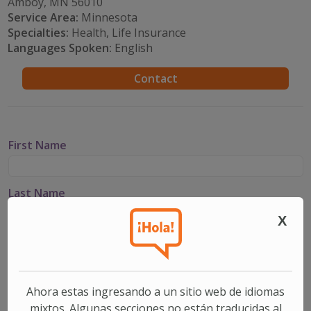
Amboy, MN 56010
Service Area:
Minnesota
Specialties:
Health, Life Insurance
Languages Spoken:
English
Contact
First Name
Last Name
X
Email
Phone
Ahora estas ingresando a un sitio web de idiomas
mixtos. Algunas secciones no están traducidas al