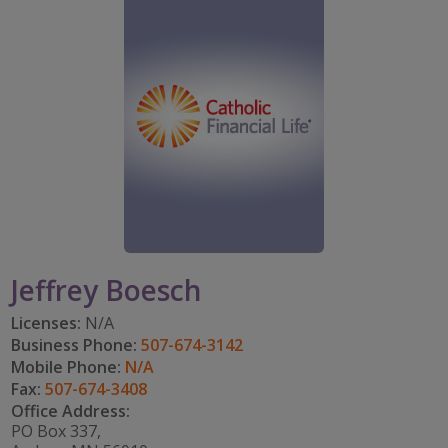
PARTICIPA
CAREERS
TOMAR EL RITMO
mi cuenta
IMPACT TEAMS
IMPACTO EN LA COMUNIDAD
DISFRUTAR DE LA JUBILACIÓN
Search:
CENTRO DE SERVICIO
CATHOLIC FINANCIAL LIFE FOUNDATION
FIVE WISHES
REFERRAL PROGRAM
HISTORY & HERITAGE
GLOSARIO
NEWSROOM
PREGUNTAS FRECUENTES
BLOG
Jeffrey Boesch
Licenses:
N/A
Business Phone:
507-674-3142
Mobile Phone:
N/A
Fax:
507-674-3408
Office Address:
PO Box 337,