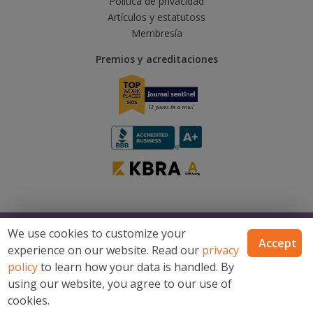
Política de privacidad
Artículos y estatutoss
Membresía
Premios y acreditaciones
© 2026 Catholic Financial Life, una marca de Trusted Fraternal Life®, todos
We use cookies to customize your
los derechos reservados
Accept
experience on our website. Read our
privacy
Catholic Financial Life es una marca de Trusted Fraternal Life®. Productos
emitidos por Trusted Fraternal Life, Milwaukee, Wisconsin. No disponible
policy
to learn how your data is handled. By
en todos los estados.
using our website, you agree to our use of
Mapa del sitio
Términos y condiciones
Declaración de
cookies.
privacidad del sitio de internet