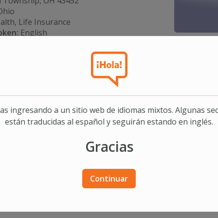
d Township, OH 43452
hio
lth, Life Insurance
oken:
English
as ingresando a un sitio web de idiomas mixtos. Algunas se
About James
están traducidas al español y seguirán estando en inglés.
e in the financial services industry and am an active member
Gracias
g others with their financial needs, I enjoy spending time pla
Continuar