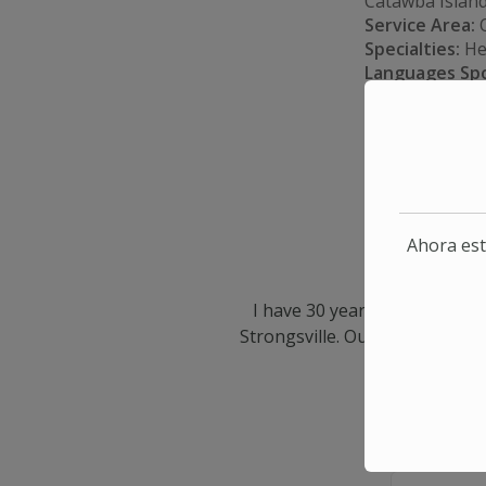
Catawba Islan
Service Area:
O
Specialties:
Hea
Languages Sp
Contact
Ahora est
I have 30 years of experienc
Strongsville. Outside of helpin
First Name