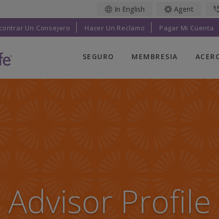
In English
Agent
contrar Un Consejero
Hacer Un Reclamo
Pagar Mi Cuenta
SEGURO
MEMBRESIA
ACER
LIFE INSURANCE
BENEFICIOS PARA
ACER
MIEMBROS
NOS
FINAL EXPENSE
EVENTOS PARA
TRUS
ANUALIDADES
MIEMBROS
LIFE
SOLUCIONES
BENEFICIOS PARA
LEAD
ADICIONALES
MIEMBROS
SUCU
INVESTMENTS
RADIANT LIFE
CARE
MAGAZINE
Advisor Profile
IMPA
PRAYER NETWORK
COM
PARTICIPA
CATH