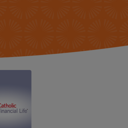
 FOUNDATION
GLOSARIO
ORY & HERITAGE
PREGUNTAS
FRECUENTES
SROOM
G