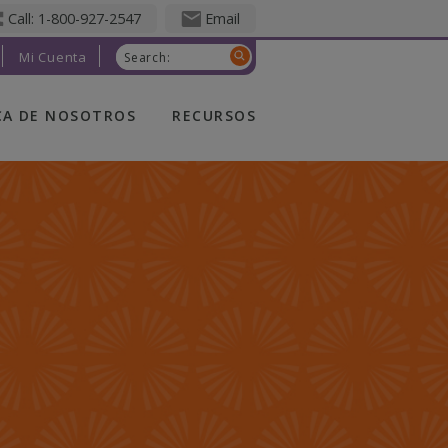
Call: 1-800-927-2547
Email
Mi Cuenta
Search:
CA DE NOSOTROS
RECURSOS
CA DE
QUÉ ES UN SEGURO
OTROS
DE VIDA
TED FRATERNAL
APENAS
COMENZANDO
ERSHIP
FAMILIA EN
CRECIMIENTO
RSALES
TOMAR EL RITMO
ERS
DISFRUTAR DE LA
CTO EN LA
JUBILACIÓN
UNIDAD
FIVE WISHES
OLIC FINANCIAL