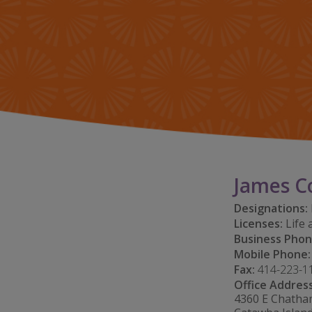
James C
Designations:
Licenses:
Life 
Business Phon
Mobile Phone:
Fax:
414-223-1
Office Address
4360 E Chatha