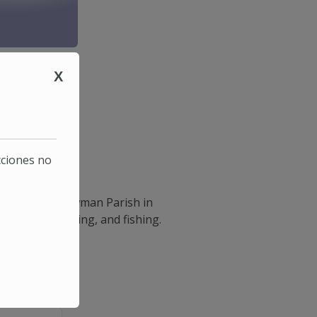
X
cciones no
 of St. John Newman Parish in
ying golf, boating, and fishing.