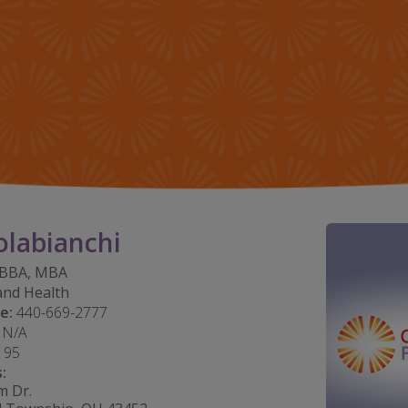
IMPACT TEAMS
LIFE
CENTRO DE SERVICIO
HIST
REFERRAL PROGRAM
NEW
BLO
olabianchi
BBA, MBA
and Health
e:
440-669-2777
N/A
195
:
m Dr.