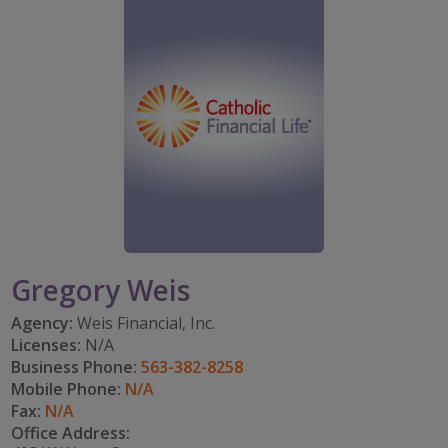
PARTICIPA
CAREERS
TOMAR EL RITMO
mi cuenta
IMPACT TEAMS
IMPACTO EN LA COMUNIDAD
DISFRUTAR DE LA JUBILACIÓN
Search:
CENTRO DE SERVICIO
CATHOLIC FINANCIAL LIFE FOUNDATION
FIVE WISHES
REFERRAL PROGRAM
HISTORY & HERITAGE
GLOSARIO
NEWSROOM
PREGUNTAS FRECUENTES
BLOG
Gregory Weis
Agency:
Weis Financial, Inc.
Licenses:
N/A
Business Phone:
563-382-8258
Mobile Phone:
N/A
Fax:
N/A
Office Address: