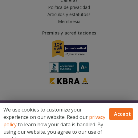
Carreras
Política de privacidad
Artículos y estatutoss
Membresía
Premios y acreditaciones
© 2026 Catholic Financial Life, una marca de Trusted Fraternal Life®, todos
We use cookies to customize your
los derechos reservados
Accept
experience on our website. Read our
privacy
Catholic Financial Life es una marca de Trusted Fraternal Life®. Productos
emitidos por Trusted Fraternal Life, Milwaukee, Wisconsin. No disponible
policy
to learn how your data is handled. By
en todos los estados.
using our website, you agree to our use of
Mapa del sitio
Términos y condiciones
Declaración de