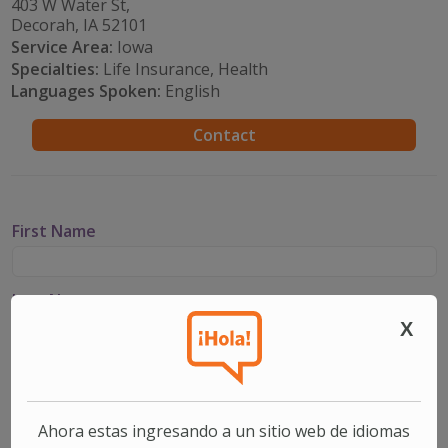
403 W Water St,
Decorah, IA 52101
Service Area:
Iowa
Specialties:
Life Insurance, Health
Languages Spoken:
English
Contact
First Name
Last Name
X
Email
Ahora estas ingresando a un sitio web de idiomas
Phone