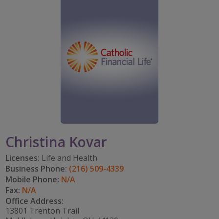
PARTICIPA
CAREERS
TOMAR EL RITMO
mi cuenta
IMPACT TEAMS
IMPACTO EN LA COMUNIDAD
DISFRUTAR DE LA JUBILACIÓN
Search:
CENTRO DE SERVICIO
CATHOLIC FINANCIAL LIFE FOUNDATION
FIVE WISHES
REFERRAL PROGRAM
HISTORY & HERITAGE
GLOSARIO
NEWSROOM
PREGUNTAS FRECUENTES
BLOG
Christina Kovar
Licenses:
Life and Health
Business Phone:
(216) 509-4339
Mobile Phone:
N/A
Fax:
N/A
Office Address:
13801 Trenton Trail