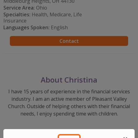
Middleburg Heights, OH 44130
Service Area:
Ohio
Specialties:
Health, Medicare, Life
Insurance
Languages Spoken:
English
Contact
About Christina
I have 15 years of experience in the financial services
industry. I am an active member of Pleasant Valley
Church. Outside of helping others with their financial
needs, I enjoy spending time with children.