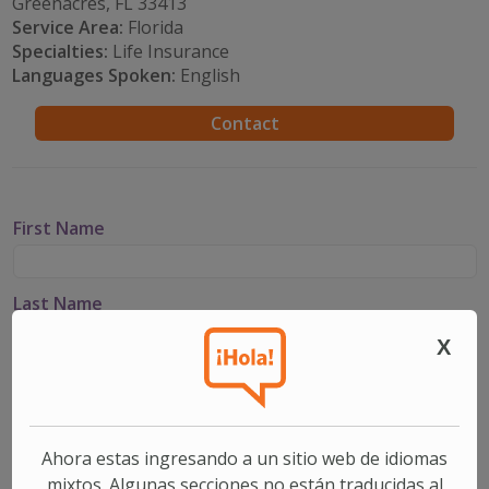
Greenacres, FL 33413
Service Area:
Florida
Specialties:
Life Insurance
Languages Spoken:
English
Contact
First Name
Last Name
X
Email
Phone
Ahora estas ingresando a un sitio web de idiomas
mixtos. Algunas secciones no están traducidas al