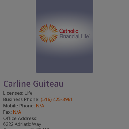
PARTICIPA
CAREERS
TOMAR EL RITMO
mi cuenta
IMPACT TEAMS
IMPACTO EN LA COMUNIDAD
DISFRUTAR DE LA JUBILACIÓN
Search:
CENTRO DE SERVICIO
CATHOLIC FINANCIAL LIFE FOUNDATION
FIVE WISHES
REFERRAL PROGRAM
HISTORY & HERITAGE
GLOSARIO
NEWSROOM
PREGUNTAS FRECUENTES
BLOG
Carline Guiteau
Licenses:
Life
Business Phone:
(516) 425-3961
Mobile Phone:
N/A
Fax:
N/A
Office Address:
6222 Adriatic Way