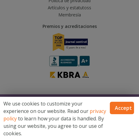
Política de privacidad
Artículos y estatutoss
Membresía
Premios y acreditaciones
© 2026 Catholic Financial Life, una marca de Trusted Fraternal Life®, todos
We use cookies to customize your
los derechos reservados
Accept
experience on our website. Read our
privacy
Catholic Financial Life es una marca de Trusted Fraternal Life®. Productos
emitidos por Trusted Fraternal Life, Milwaukee, Wisconsin. No disponible
policy
to learn how your data is handled. By
en todos los estados.
using our website, you agree to our use of
Mapa del sitio
Términos y condiciones
Declaración de
cookies.
privacidad del sitio de internet