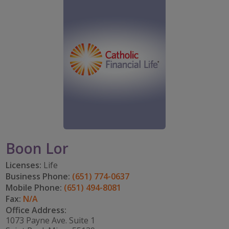
PARTICIPA
CAREERS
TOMAR EL RITMO
mi cuenta
IMPACT TEAMS
IMPACTO EN LA COMUNIDAD
DISFRUTAR DE LA JUBILACIÓN
Search:
CENTRO DE SERVICIO
CATHOLIC FINANCIAL LIFE FOUNDATION
FIVE WISHES
REFERRAL PROGRAM
HISTORY & HERITAGE
GLOSARIO
NEWSROOM
PREGUNTAS FRECUENTES
BLOG
Boon Lor
Licenses:
Life
Business Phone:
(651) 774-0637
Mobile Phone:
(651) 494-8081
Fax:
N/A
Office Address:
1073 Payne Ave. Suite 1