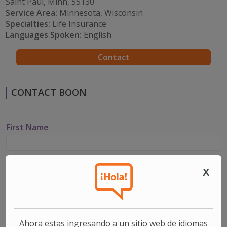
Saint Paul, Minn, 55130
Service Area:
Minnesota, Wisconsin
Specialties:
Life Insurance
Languages Spoken:
English
Contact
CONTACT BOON
First Name
Last Name
X
Email
Ahora estas ingresando a un sitio web de idiomas